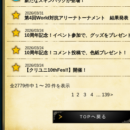
新たなスキンパックが登場！
2026/03/31
第4回World対抗アリーナトーナメント 結果発表
2026/03/24
10周年記念！イベント参加で、グッズをプレゼン
2026/03/24
10周年記念！コメント投稿で、色紙プレゼント！
2026/03/24
【クリユニ10thFes!!】開催！
全2779件中 1 〜 20 件を表示
1
2
3
4
…
139
>