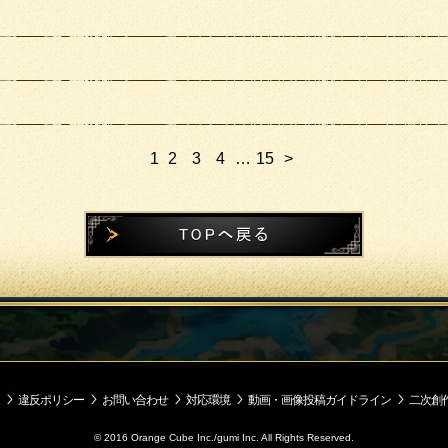
1
2
3
4
…
15
>
違反ポリシー
お問い合わせ
対応環境
動画・画像投稿ガイドライン
二次創
© 2016 Orange Cube Inc./gumi Inc. All Rights Reserved.