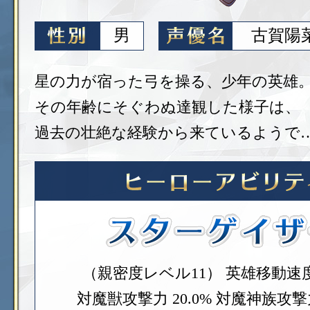
男
古賀陽
星の力が宿った弓を操る、少年の英雄
その年齢にそぐわぬ達観した様子は、
過去の壮絶な経験から来ているようで
（親密度レベル11）
英雄移動速度 
対魔獣攻撃力 20.0%
対魔神族攻撃力 