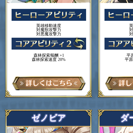
英雄移動速度
対魔獣攻撃力
対悪魔攻撃力
森林探索報酬 +1
平
森林探索速度 20%
平原
ゼノビア
ダ