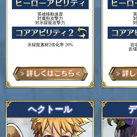
英雄移動速度
対魔獣攻撃力
対氷獄龍攻撃力
氷獄龍素材2倍化率 20%
岩
岩場
ヘクトール
デ