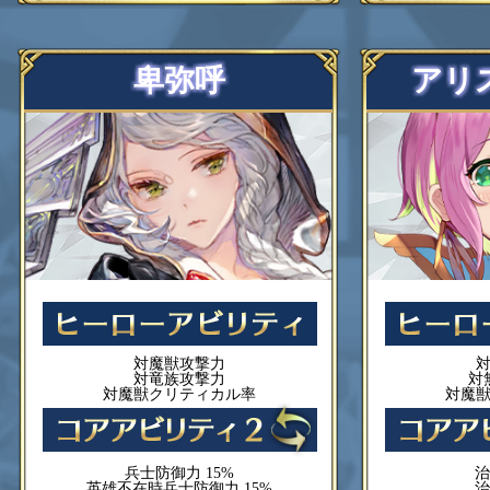
卑弥呼
アリ
対魔獣攻撃力
対竜族攻撃力
対
対魔獣クリティカル率
対魔
兵士防御力 15%
治
英雄不在時兵士防御力 15%
治