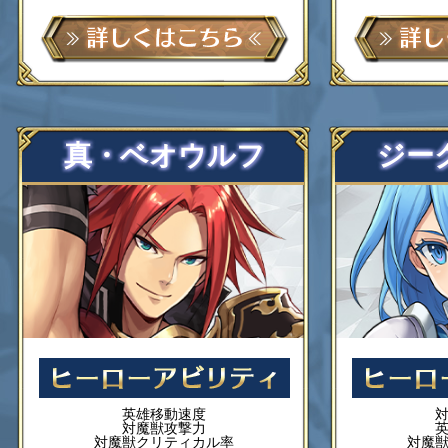
真・ベオウルフ
ジー
英雄移動速度
対魔獣攻撃力
対魔獣クリティカル率
対魔