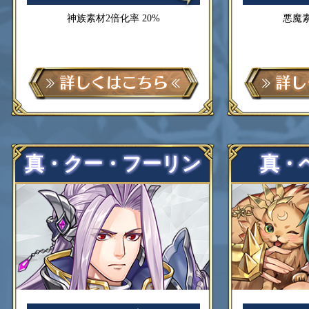
神族素材2倍化率 20%
悪魔素
真・クー・フーリン
真・