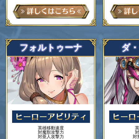
フォルトゥーナ
ダ
英雄移動速度
対魔獣攻撃力
対亜人攻撃力
対