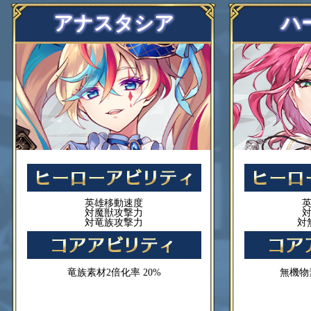
アナスタシア
ハ
英雄移動速度
対魔獣攻撃力
対竜族攻撃力
対
竜族素材2倍化率 20%
無機物