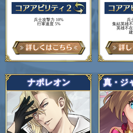
兵士攻撃力 10%
兵
行軍速度 5%
集結英雄不
英雄不在
建
ナポレオン
真・ジ