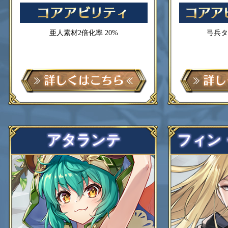
亜人素材2倍化率 20%
弓兵タ
アタランテ
フィン