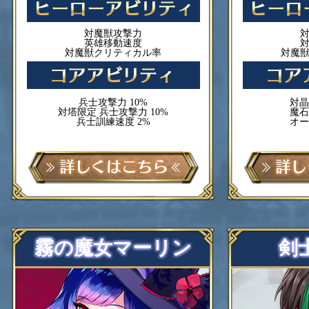
対魔獣攻撃力
英雄移動速度
対魔獣クリティカル率
対魔
兵士攻撃力 10%
対晶
対塔限定 兵士攻撃力 10%
魔石
兵士訓練速度 2%
オー
霧の魔女マーリン
剣