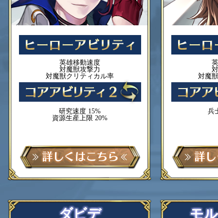
英雄移動速度
対魔獣攻撃力
対魔獣クリティカル率
対魔
研究速度 15%
兵
資源生産上限 20%
ダビデ
モル