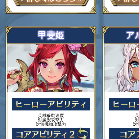
甲斐姫
ア
英雄移動速度
対魔獣攻撃力
対無機物攻撃力
対