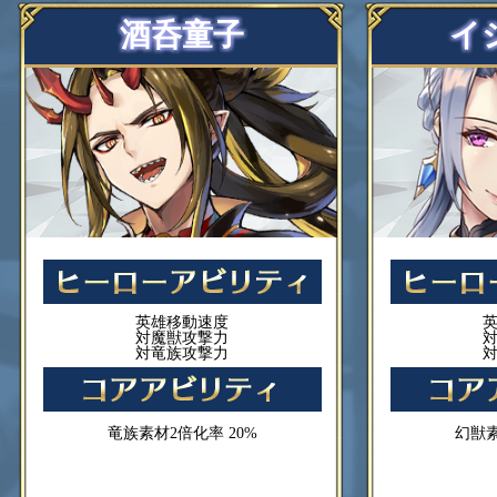
酒呑童子
イ
英雄移動速度
対魔獣攻撃力
対竜族攻撃力
竜族素材2倍化率 20%
幻獣素