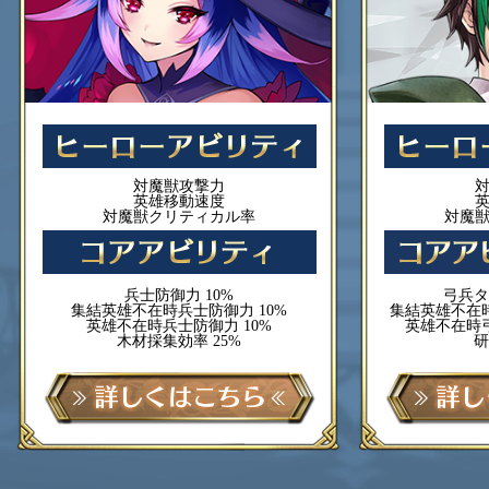
対魔獣攻撃力
英雄移動速度
対魔獣クリティカル率
対魔
兵士防御力 10%
弓兵タ
集結英雄不在時兵士防御力 10%
集結英雄不在時
英雄不在時兵士防御力 10%
英雄不在時弓
木材採集効率 25%
研