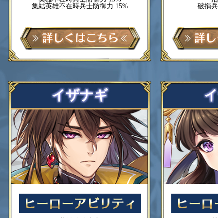
集結英雄不在時兵士防御力 15%
破損兵
イザナギ
イ