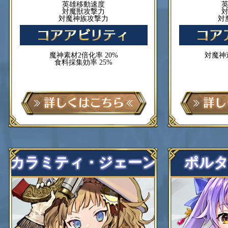
英雄移動速度
対魔獣攻撃力
対魔神族攻撃力
対
魔神素材2倍化率 20%
対魔神
食料採集効率 25%
カラミティ・ジェーン
ポル