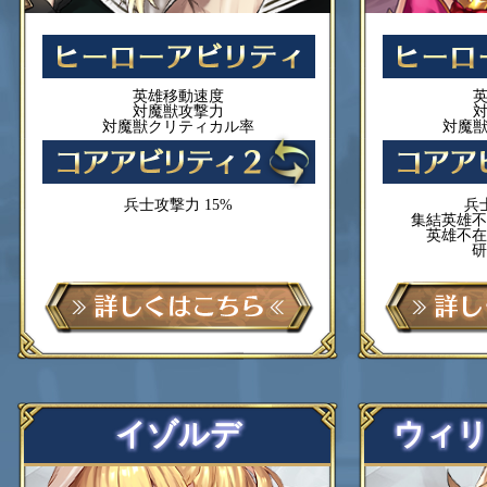
英雄移動速度
対魔獣攻撃力
対魔獣クリティカル率
対魔
兵士攻撃力 15%
兵
集結英雄不
英雄不在
研
イゾルデ
ウィ