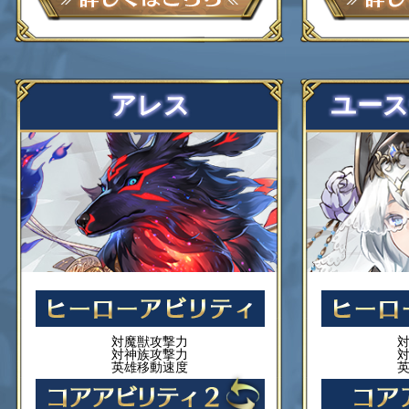
アレス
ユー
対魔獣攻撃力
対神族攻撃力
英雄移動速度