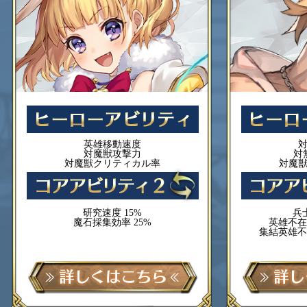
英雄移動速度
対魔獣攻撃力
対
対魔獣クリティカル率
対魔
研究速度 15%
兵
魔石採集効率 25%
英雄不在
集結英雄不