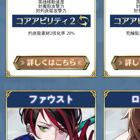
英雄移動速度
対魔獣攻撃力
対灼炎龍攻撃力
対
灼炎龍素材2倍化率 20%
究極龍
ファウスト
ロ