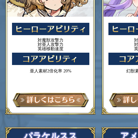
対魔獣攻撃力
対亜人攻撃力
英雄移動速度
亜人素材2倍化率 20%
幻獣素
パラケルスス
アメ