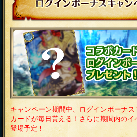
コラボ内容その3 ログインボーナスキ
コラボカード（高級）をログインボーナ
ト！
キャンペーン期間中、ログインボーナス
カードが毎日貰える！さらに期間内のイ
登場予定！