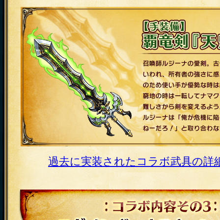
【頭装備】帝冠リリー・マター 恐怖と
歴史に残すアグニ帝国の女帝”リリー・マ
彼女がもっとも熱中したのが、各地で集
戦わせることだった。彼女は戦闘がよ
う、奴隷たちに冠を与えた。それを装着
を受けると同時に相手をより憎むように
の攻撃を繰り出したという。
【手装備】覇竜剣『天魁』 召喚師ルジ
過去に実装されたコラボ武具の詳
竜の骨で作られたといわれ、所有者の強
力を宿す。そのため使い手が優勢な時は
せるが窮地の時は一転してナマクラ同
の難しさから剣を変えるよう助言する
ジーナは「俺が危機に陥ることなんて
ろ！」と取り合わなかったという。