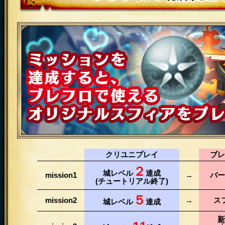
コラボ内容その5 クリユニで3つのmiss
レフロで報酬GET!
ミッションを達成すると、ブレフロで使
スフィアをプレゼント！
クリユニプレイ
ブレ
２
城レベル
達成
mission1
→
バー
(チュートリアル終了)
５
mission2
→
ス
城レベル
達成
新