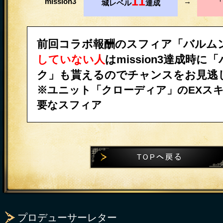
11
mission3
→
「
城レベル
達成
前回コラボ報酬のスフィア「バルム
していない人
はmission3達成時に
ク」も貰えるのでチャンスをお見逃
※ユニット「クローディア」のEXス
要なスフィア
プロデューサーレター