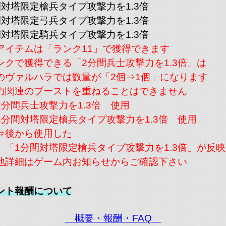
間対塔限定槍兵タイプ攻撃力を1.3倍
間対塔限定弓兵タイプ攻撃力を1.3倍
[GMS]
間対塔限定騎兵タイプ攻撃力を1.3倍
カマトトぶってんじゃね
アイテムは「ランク11」で獲得できます
ぇ
33
「カマトト！」
ンクで獲得できる「2分間兵士攻撃力を1.3倍」は
ヴァルハラでは数量が「2個⇒1個」になります
cなつみv
力関連のブーストを重ねることはできません
分間兵士攻撃力を1.3倍 使用
[KNG]
対塔限定槍兵タイプ攻撃力を1.3倍 使用
キングコング
から使用した
49
———————-
間対塔限定槍兵タイプ攻撃力を1.3倍」が反映
森の賢王-ハムスケ-
他詳細はゲーム内お知らせからご確認下さい
ント報酬について
概要・報酬・FAQ