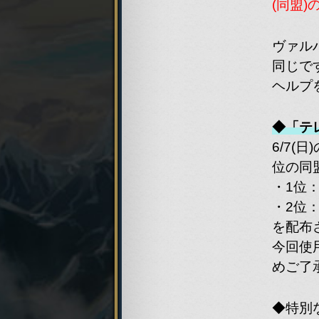
(同盟
world
ヴァル
同じで
ヘルプ
【Gro
◆「テ
6/7(
位の同
・1位
world
・2位
を配布
今回使
めご了
world
◆特別