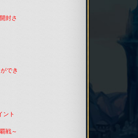
開封さ
催！！
もに苦
喜びを
の歴史
す！
トができ
イント
うほり
覇戦～
ペペペ