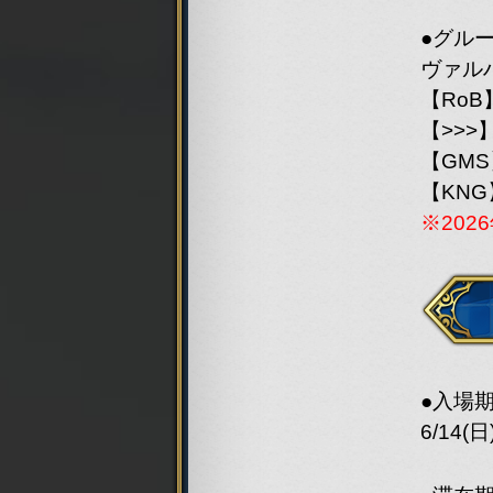
●グル
ヴァル
【Ro
【>>>】
【GM
【KN
※20
【Gro
●入場
6/14(日