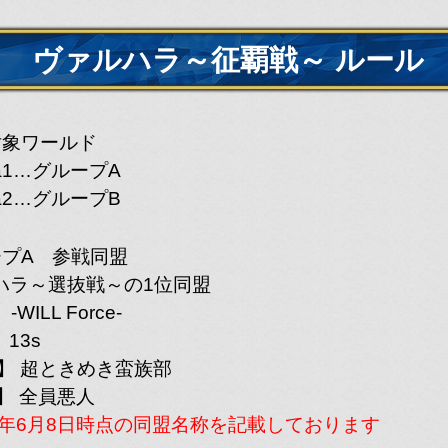
ヴァルハラ～征覇戦～ ルール
対象ワールド
lla1…グループA
lla2…グループB
ープA 参戦同盟
ハラ～選抜戦～の1位同盟
-WILL Force-
 13s
R】 超ときめき蛮族部
】 全員悪人
26年6月8日時点の同盟名称を記載しております