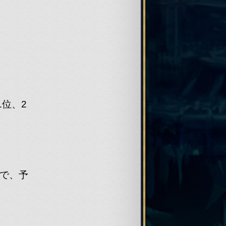
ペペペ
ペペペ
ペペペ
ペ
1位、2
力して
謝～
しまし
！
で、予
わい
まてん