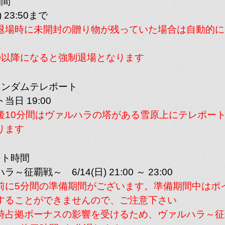
期間
01
———————-
) 23:50まで
雅.
退場時に未開封の贈り物が残っていた場合は自動的に
:50以降になると強制退場となります
[13s]
祝 第17回ヴァルハラ開
13s
13鯖の新たなる仲間とと
楽を乗越え、絆を深め、
ランダムテレポート
13
分かち合う戦いを征覇戦
メンバー一同
当日 19:00
に刻みたいです！
対戦よろしくお願いしま
後10分間はヴァルハラの塔がある雪原上にテレポー
ります
[MSR]
超ときめき蛮族部
ント時間
33
———————-
～征覇戦～ 6/14(日) 21:00 ～ 23:00
ばちこり舞子
前に5分間の準備期間がございます。準備期間中はポ
することができませんので、ご注意下さい
[TMD]
ゆうていみやおうきむこ
時占拠ボーナスの影響を受けるため、ヴァルハラ～征
全員悪人
いゆうじとりやまあきら