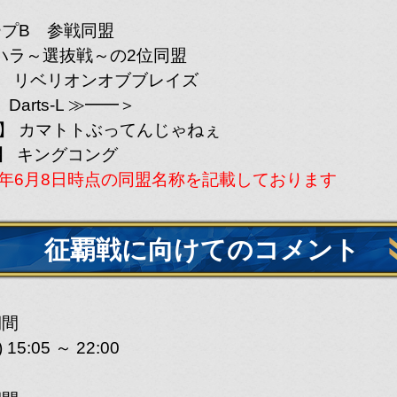
ープB 参戦同盟
ハラ～選抜戦～の2位同盟
B】 リベリオンオブブレイズ
 Darts-L ≫━━＞
S】 カマトトぶってんじゃねぇ
G】 キングコング
26年6月8日時点の同盟名称を記載しております
征覇戦に向けてのコメント
upA】選抜戦入賞同盟
期間
) 15:05 ～ 22:00
[WIL]
-WILL Force-