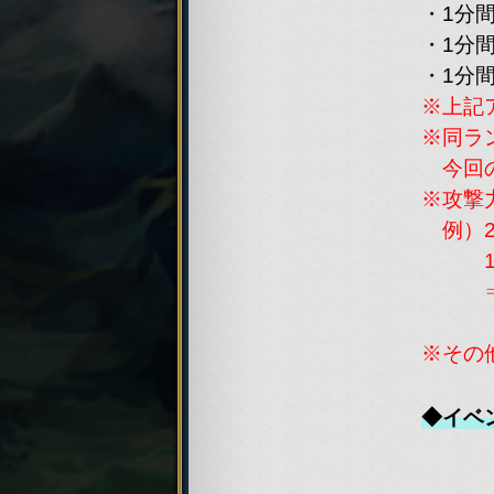
・1分
・1分
・1分
※上記
world
※同ラ
今回の
※攻撃
例）2
1分間
⇒後
world
「1分
※その
◆イベ