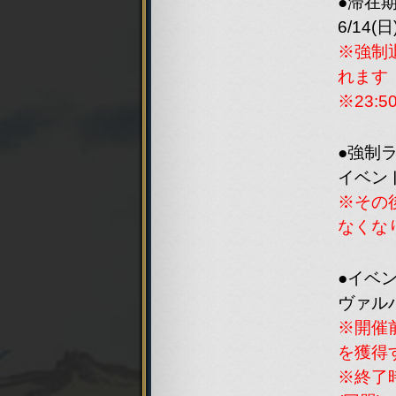
●滞在
world
6/14(日
※強制
れます
※23
●強制
world
イベント
※その
なくな
●イベ
world
ヴァルハラ
※開催
を獲得
※終了