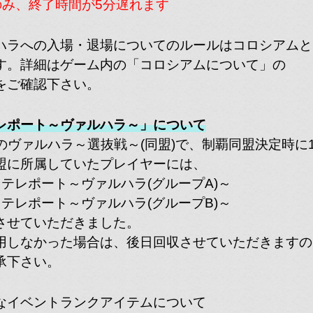
)のみ、終了時間が5分遅れます
ペペペペペペペペペペペ
49
ペペペペペペペペペペペ
TMD&LNB
ペペペペペペペペペペペ
ハラへの入場・退場についてのルールはコロシアムと
ペペペペペペペペペ
す。詳細はゲーム内の「コロシアムについて」の
をご確認下さい。
upB】選抜戦入賞同盟
レポート～ヴァルハラ～」について
日)のヴァルハラ～選抜戦～(同盟)で、制覇同盟決定時に
[RoB]
ヴァルハラ参加に向け協
リベリオンオブブレイズ
盟に所属していたプレイヤーには、
いただいたみんなに感
：テレポート～ヴァルハラ(グループA)～
01
本戦も楽しい時間を過ご
(ƠᆺƠ)
ょう～！
：テレポート～ヴァルハラ(グループB)～
滑舌悪くないです！
させていただきました。
用しなかった場合は、後日回収させていただきますの
[>>>]
承下さい。
Darts-L ≫━━＞
あー。せんそーこわいこ
13
でも、塔折るまでかえれ
なイベントランクアイテムについて
とくりゅう配信YouTuber
のでがんばるます！