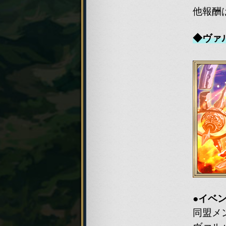
他報酬
◆ヴァ
●イベ
同盟メ