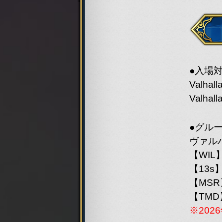
●入場
Valha
Valha
●グル
ヴァル
【WIL】 
【13s】
【MS
【TMD
※20