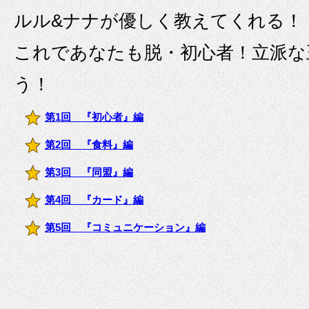
ルル&ナナが優しく教えてくれる！
これであなたも脱・初心者！立派な
う！
第1回 『初心者』編
第2回 『食料』編
第3回 『同盟』編
第4回 『カード』編
第5回 『コミュニケーション』編