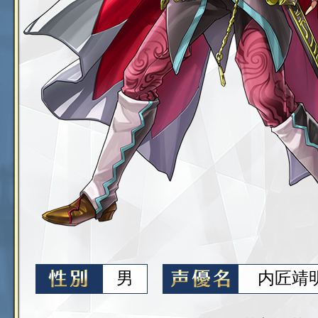
男
内匠靖