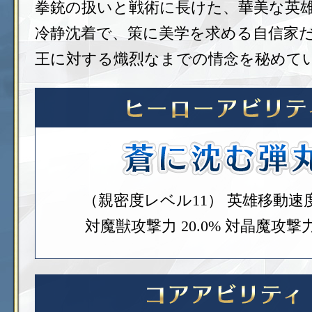
拳銃の扱いと戦術に長けた、華美な英
冷静沈着で、策に美学を求める自信家
王に対する熾烈なまでの情念を秘めて
（親密度レベル11）
英雄移動速度 
対魔獣攻撃力 20.0%
対晶魔攻撃力 