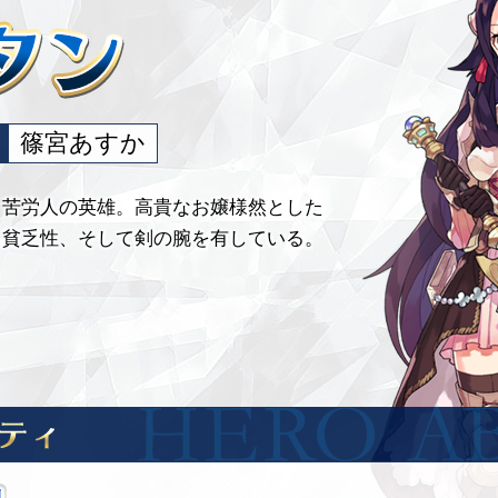
篠宮あすか
、苦労人の英雄。高貴なお嬢様然とした
と貧乏性、そして剣の腕を有している。