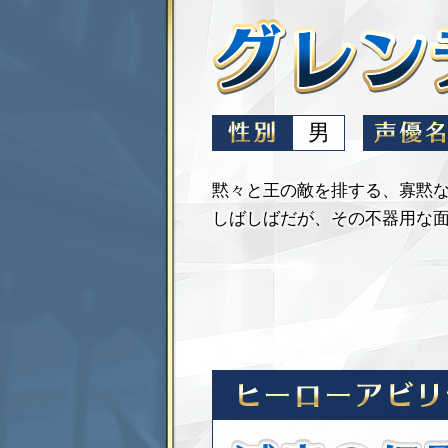
男
黙々と王の敵を排する、寡黙
しばしばだが、その不器用な