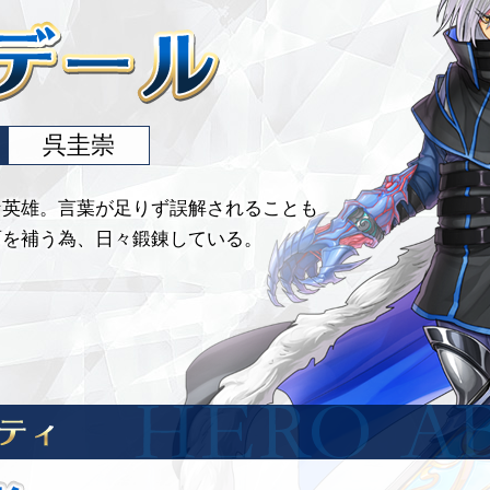
呉圭崇
な英雄。言葉が足りず誤解されることも
面を補う為、日々鍛錬している。