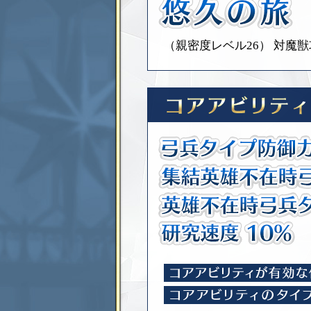
（親密度レベル26）
対魔獣攻