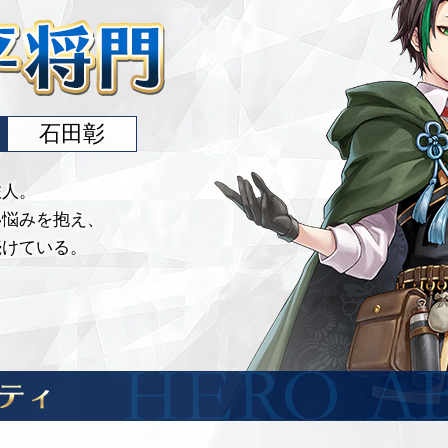
石田彰
旅人。
い悩みを抱え、
続けている。