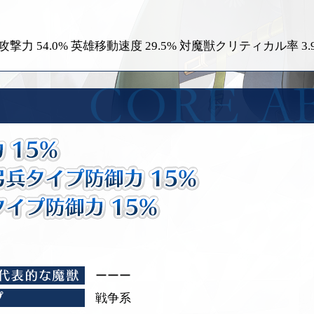
撃力 54.0%
英雄移動速度 29.5%
対魔獣クリティカル率 3.
ーーー
戦争系