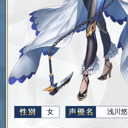
女
浅川悠