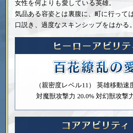
女性を何よりも愛している英雄。
気品ある容姿とは裏腹に、町に行って
口説き、過度なスキンシップをはかる
（親密度レベル11）
英雄移動速度 
対魔獣攻撃力 20.0%
対幻獣攻撃力 