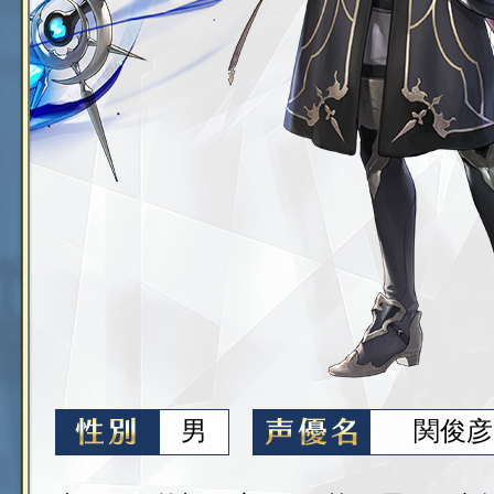
男
関俊彦