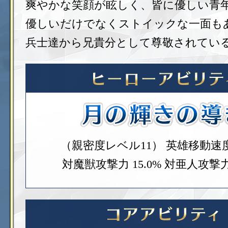
爽やかな笑顔が眩しく、皆に優しい青
優しいだけでなくストイックな一面も
兵士達から兄貴分として尊敬されてい
（親密度レベル11）
英雄移動速度 
対魔獣攻撃力 15.0%
対亜人攻撃力 