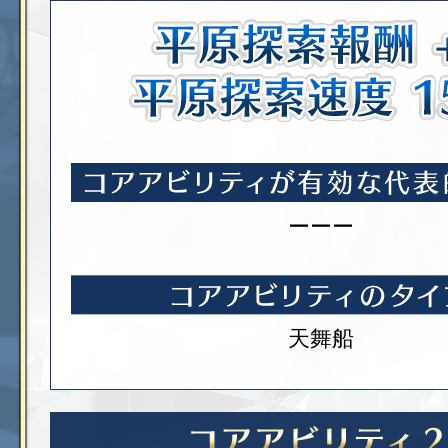
ーーー
天舞船