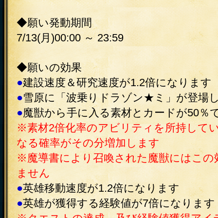
◆願い発動期間
7/13(月)00:00 ～ 23:59
◆願いの効果
●
建設速度＆研究速度が1.2倍になります
●
雪原に「波乗りドラゾン★ミ」が登場
●
魔獣から手に入る素材とカードが50％
※素材2倍化率のアビリティを所持してい
なる確率がその分増加します
※魔導書により召喚された魔獣にはこの
ません
●
英雄移動速度が1.2倍になります
●
英雄が獲得する経験値が7倍になります