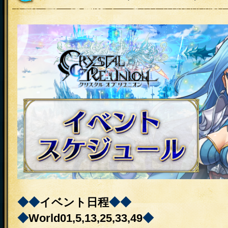
◆◆
イベント日程
◆◆
◆
World01,5,13,25,33,49
◆