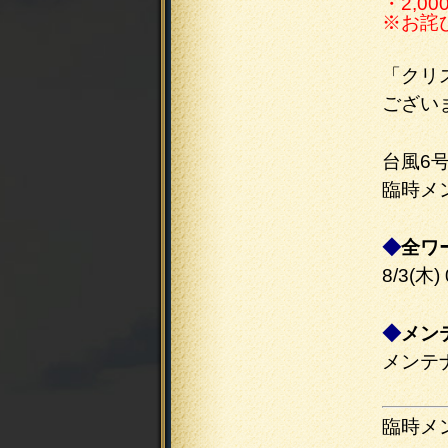
・2,0
※お詫
「クリ
ござい
台風6
臨時メ
◆
全ワ
8/3(木)
◆
メン
メンテナン
臨時メ