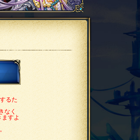
するた
できなく
きますよ
。