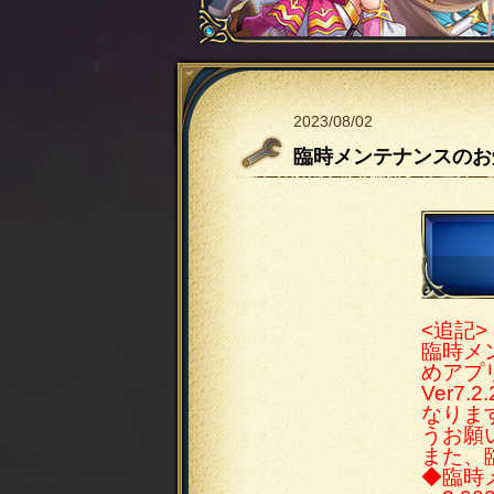
2023/08/02
臨時メンテナンスのお
<追記>
臨時メ
めアプ
Ver
なります
うお願
また、
◆臨時