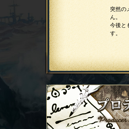
突然の
ん。
今後と
す。