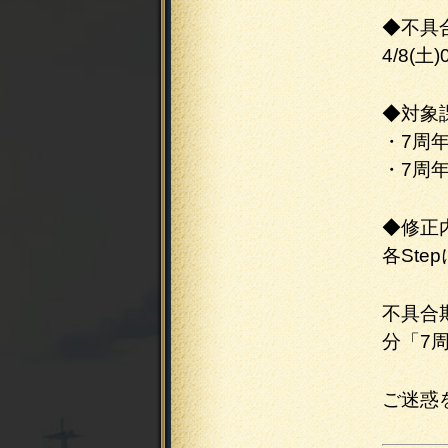
◆不具
4/8(土)
◆対象
・7周年
・7周年
◆修正
各St
不具合
分「7
ご迷惑