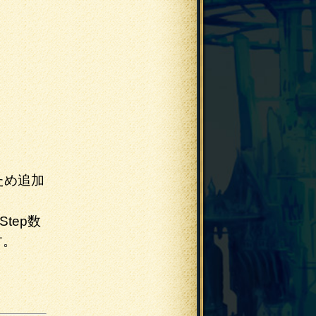
ため追加
tep数
す。