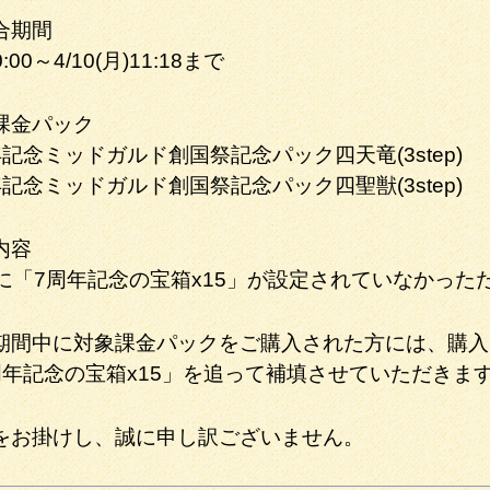
合期間
0:00～4/10(月)11:18まで
課金パック
記念ミッドガルド創国祭記念パック四天竜(3step)
記念ミッドガルド創国祭記念パック四聖獣(3step)
内容
epに「7周年記念の宝箱x15」が設定されていなかった
期間中に対象課金パックをご購入された方には、購入S
周年記念の宝箱x15」を追って補填させていただきま
をお掛けし、誠に申し訳ございません。